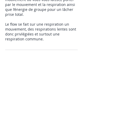
par le mouvement et la respiration ainsi
que l’énergie de groupe pour un lâcher
prise total.
Le flow se fait sur une respiration un
mouvement, des respirations lentes sont
donc privlégiées et surtout une
respiration commune.
Coordonnées
YOGA SEARCHER - Centre de yoga et
retraites, Chem. de Pouchuc, Bénesse-
Maremne, France