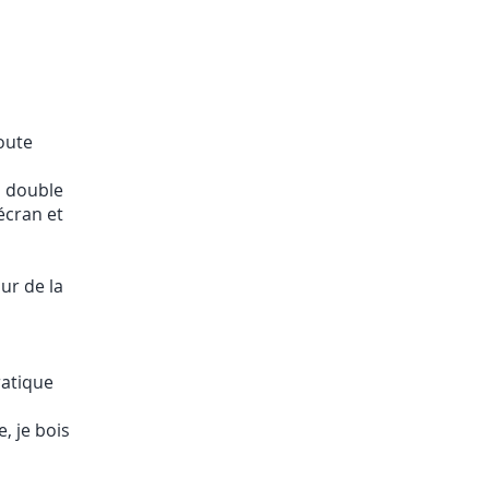
oute
a double
écran et
ur de la
ratique
, je bois