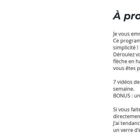
À pr
Je vous em
Ce program
simplicité !
Déroulez vo
flèche en h
vous êtes p
7 vidéos d
semaine.
BONUS : une
Si vous fait
directement
J'ai tendanc
un verre d'e