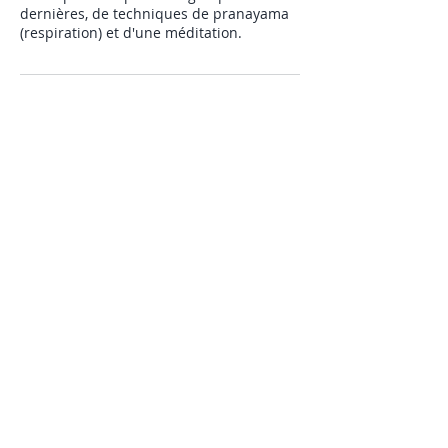
dernières, de techniques de pranayama
Coordonnées
164 Chemin de Pouchuc, Bénesse-
Maremne, France
Mentions légales
Politique en matière de cookies
Politique de confidentialité
Conditions d'utilisation