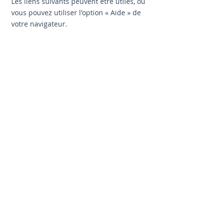
Les liens suivants peuvent être utiles, ou
vous pouvez utiliser l'option
«
Aide
»
de
votre navigateur.
Paramètres des cookies dans Firefox
Paramètres des cookies dans Internet
Explorer
Paramètres des cookies dans Google
Chrome
Paramètres des cookies dans Safari (OS X)
Paramètres des cookies dans Safari (iOS)
Paramètres des cookies dans Android
Pour refuser et empêcher que vos
données soient utilisées par Google
Analytics sur tous les sites web, consultez
les instructions
suivantes :
https://tools.google.com/dlpag
e/gaoptout?hl=fr
.