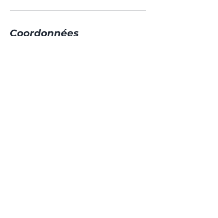
Coordonnées
YOGA SEARCHER - Centre de yoga et
retraites, Chem. de Pouchuc, Bénesse-
Maremne, France
Mentions légales
Politique en matière de cookies
Politique de confidentialité
Conditions d'utilisation
Créé avec
Wix.com